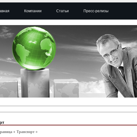
авная
Компании
Статьи
Пресс-релизы
рт
траница
Транспорт