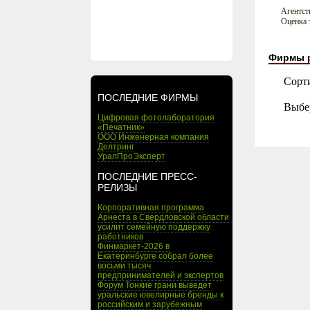
Агентст
Оценка 
Фирмы 
Сорт
ПОСЛЕДНИЕ ФИРМЫ
Выбе
Цифровая фотолаборатория
«Печатник»
ООО Инженерная компания
Делтринг
УралПроЭксперт
ПОСЛЕДНИЕ ПРЕСС-
РЕЛИЗЫ
Корпоративная программа
Арнеста в Свердловской области
усилит семейную поддержку
работников
Финмаркет-2026 в
Екатеринбурге собрал более
восьми тысяч
предпринимателей и экспертов
Форум Тонкие грани выведет
уральские ювелирные бренды к
российским и зарубежным