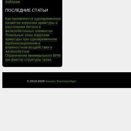
байерам
ПОСЛЕДНИЕ СТАТЬИ
Как проявляется одновременное
развитие коррозии арматуры и
расслоения бетона в
железобетонных элементах
Локальные зоны коррозии
арматуры при одновременном
карбонизационном и
влажностном воздействии в
железобетоне
Ограничение минимального BPM
как фактор структуры трека
© 2013-
2026
Бизнес Екатеринбург