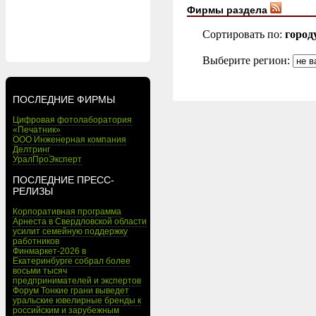
Фирмы раздела
Сортировать по:
город
Выберите регион:
ПОСЛЕДНИЕ ФИРМЫ
Цифровая фотолаборатория
«Печатник»
ООО Инженерная компания
Делтринг
УралПроЭксперт
ПОСЛЕДНИЕ ПРЕСС-
РЕЛИЗЫ
Корпоративная программа
Арнеста в Свердловской области
усилит семейную поддержку
работников
Финмаркет-2026 в
Екатеринбурге собрал более
восьми тысяч
предпринимателей и экспертов
Форум Тонкие грани выведет
уральские ювелирные бренды к
российским и зарубежным