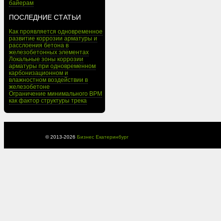
байерам
ПОСЛЕДНИЕ СТАТЬИ
Как проявляется одновременное
развитие коррозии арматуры и
расслоения бетона в
железобетонных элементах
Локальные зоны коррозии
арматуры при одновременном
карбонизационном и
влажностном воздействии в
железобетоне
Ограничение минимального BPM
как фактор структуры трека
© 2013-
2026
Бизнес Екатеринбург