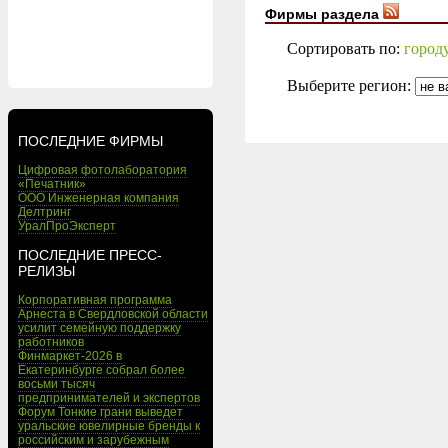
Фирмы раздела
Сортировать по:
город
Выберите регион:
ПОСЛЕДНИЕ ФИРМЫ
Цифровая фотолаборатория
«Печатник»
ООО Инженерная компания
Делтринг
УралПроЭксперт
ПОСЛЕДНИЕ ПРЕСС-
РЕЛИЗЫ
Корпоративная программа
Арнеста в Свердловской области
усилит семейную поддержку
работников
Финмаркет-2026 в
Екатеринбурге собрал более
восьми тысяч
предпринимателей и экспертов
Форум Тонкие грани выведет
уральские ювелирные бренды к
российским и зарубежным