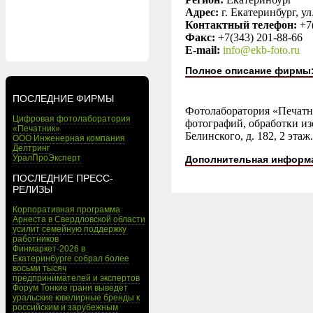
Адрес:
г. Екатеринбург, ул
Контактный телефон:
+7
Факс:
+7(343) 201-88-66
E-mail:
info@ekb-foto.ru
Полное описание фирмы
ПОСЛЕДНИЕ ФИРМЫ
Фотолаборатория «Печатни
Цифровая фотолаборатория
фотографий, обработки изо
«Печатник»
Белинского, д. 182, 2 этаж
ООО Инженерная компания
Делтринг
УралПроЭксперт
Дополнительная информ
ПОСЛЕДНИЕ ПРЕСС-
РЕЛИЗЫ
Корпоративная программа
Арнеста в Свердловской области
усилит семейную поддержку
работников
Финмаркет-2026 в
Екатеринбурге собрал более
восьми тысяч
предпринимателей и экспертов
Форум Тонкие грани выведет
уральские ювелирные бренды к
российским и зарубежным