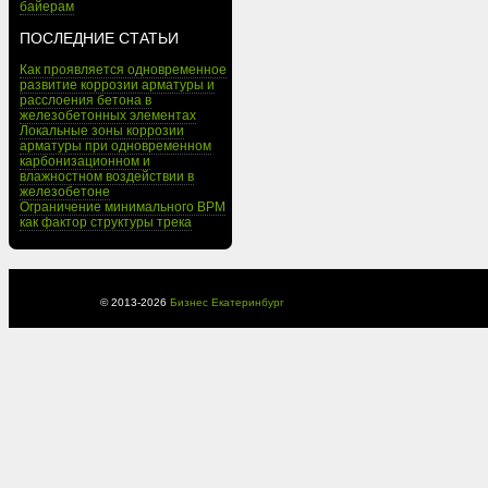
байерам
ПОСЛЕДНИЕ СТАТЬИ
Как проявляется одновременное
развитие коррозии арматуры и
расслоения бетона в
железобетонных элементах
Локальные зоны коррозии
арматуры при одновременном
карбонизационном и
влажностном воздействии в
железобетоне
Ограничение минимального BPM
как фактор структуры трека
© 2013-
2026
Бизнес Екатеринбург