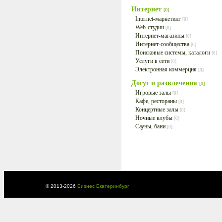
Интернет
[0]
Internet-маркетинг
[0]
Web-студии
[0]
Интернет-магазины
[0]
Интернет-сообщества
[0]
Поисковые системы, каталоги
[0]
Услуги в сети
[0]
Электронная коммерция
[0]
Досуг и развлечения
[0]
Игровые залы
[0]
Кафе, рестораны
[0]
Концертные залы
[0]
Ночные клубы
[0]
Сауны, бани
[0]
© 2013-
2026
Бизнес Екатеринбург