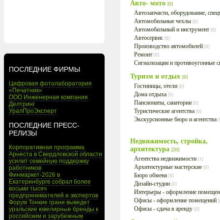
Авто- мото
[0]
Автозапчасти, оборудование, спе
Автомобильные чехлы
[0]
Автомобильный и инструмент
[0]
Автосервис
[0]
Производство автомобилей
[0]
Ремонт
[0]
Сигнализации и противоугонные 
ПОСЛЕДНИЕ ФИРМЫ
Туризм и отдых
[0]
Цифровая фотолаборатория
Гостиницы, отели
[0]
«Печатник»
Дома отдыха
[0]
ООО Инженерная компания
Пансионаты, санатории
Делтринг
[0]
УралПроЭксперт
Туристические агентства
[0]
Экскурсионные бюро и агентства
[
ПОСЛЕДНИЕ ПРЕСС-
РЕЛИЗЫ
Недвижимость, стройка,
Корпоративная программа
архитектура
[20]
Арнеста в Свердловской области
Агентства недвижимости
[1]
усилит семейную поддержку
Архитектурные мастерские
работников
[0]
Финмаркет-2026 в
Бюро обмена
[0]
Екатеринбурге собрал более
Дизайн-студии
[0]
восьми тысяч
Интерьеры - оформление помеще
предпринимателей и экспертов
Офисы - оформление помещений
[
Форум Тонкие грани выведет
Офисы - сдача в аренду
уральские ювелирные бренды к
[0]
российским и зарубежным