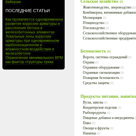
Сельское хозяйство
байерам
[0]
Животноводство, звероводство
[0]
ПОСЛЕДНИЕ СТАТЬИ
Комбикорма, витаминные добавк
Мелиорация
[0]
Как проявляется одновременное
Птицеводство
развитие коррозии арматуры и
[0]
расслоения бетона в
Пчеловодство
[0]
железобетонных элементах
Сельскохозяйственное оборудова
Локальные зоны коррозии
Сельскохозяйственные предприят
арматуры при одновременном
карбонизационном и
влажностном воздействии в
Безопасность
[0]
железобетоне
Ворота, системы ограждений
Ограничение минимального BPM
[0]
как фактор структуры трека
Охрана
[0]
Охранное оборудование
[0]
Охранные сигнализации
[0]
Пожарная безопасность
[0]
Средства защиты
[0]
Продукты питания, напитк
Вузы, школы
[0]
Кондитерские изделия
[0]
Рыбопродукты
[0]
Пищевые добавки и ингредиенты
[
Пиво
[0]
Овощи и фрукты
[0]
Напитки
[0]