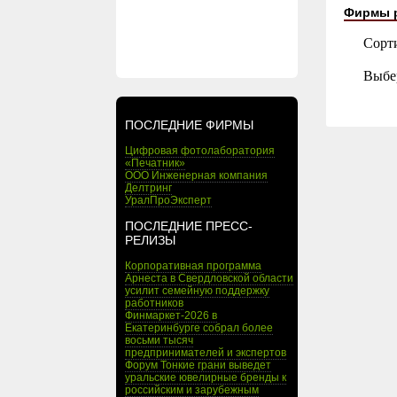
Фирмы 
Сорт
Выбе
ПОСЛЕДНИЕ ФИРМЫ
Цифровая фотолаборатория
«Печатник»
ООО Инженерная компания
Делтринг
УралПроЭксперт
ПОСЛЕДНИЕ ПРЕСС-
РЕЛИЗЫ
Корпоративная программа
Арнеста в Свердловской области
усилит семейную поддержку
работников
Финмаркет-2026 в
Екатеринбурге собрал более
восьми тысяч
предпринимателей и экспертов
Форум Тонкие грани выведет
уральские ювелирные бренды к
российским и зарубежным