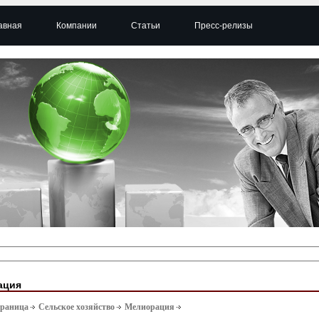
авная
Компании
Статьи
Пресс-релизы
ация
траница
Сельское хозяйство
Мелиорация