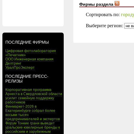
Фирмы раздела
Сортировать по:
город
Выберите регион:
ПОСЛЕДНИЕ ФИРМЫ
Цифровая фотолаборатория
«Печатник»
ООО Инженерная компания
Делтринг
УралПроЭксперт
ПОСЛЕДНИЕ ПРЕСС-
РЕЛИЗЫ
Корпоративная программа
Арнеста в Свердловской области
усилит семейную поддержку
работников
Финмаркет-2026 в
Екатеринбурге собрал более
восьми тысяч
предпринимателей и экспертов
Форум Тонкие грани выведет
уральские ювелирные бренды к
российским и зарубежным