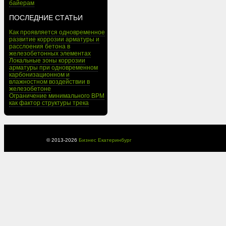
байерам
ПОСЛЕДНИЕ СТАТЬИ
Как проявляется одновременное
развитие коррозии арматуры и
расслоения бетона в
железобетонных элементах
Локальные зоны коррозии
арматуры при одновременном
карбонизационном и
влажностном воздействии в
железобетоне
Ограничение минимального BPM
как фактор структуры трека
© 2013-
2026
Бизнес Екатеринбург