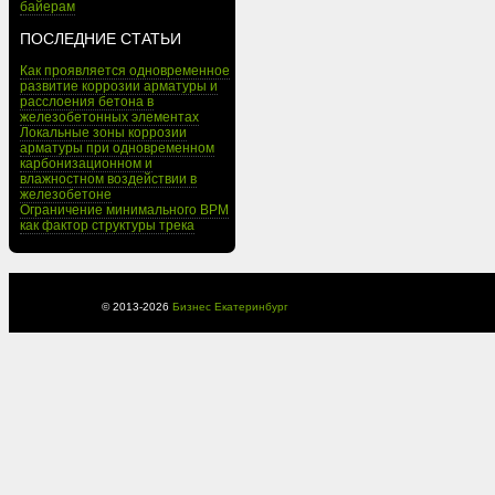
байерам
ПОСЛЕДНИЕ СТАТЬИ
Как проявляется одновременное
развитие коррозии арматуры и
расслоения бетона в
железобетонных элементах
Локальные зоны коррозии
арматуры при одновременном
карбонизационном и
влажностном воздействии в
железобетоне
Ограничение минимального BPM
как фактор структуры трека
© 2013-
2026
Бизнес Екатеринбург