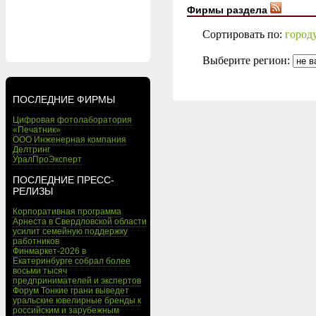
Фирмы раздела
Сортировать по:
город
Выберите регион:
ПОСЛЕДНИЕ ФИРМЫ
Цифровая фотолаборатория
«Печатник»
ООО Инженерная компания
Делтринг
УралПроЭксперт
ПОСЛЕДНИЕ ПРЕСС-
РЕЛИЗЫ
Корпоративная программа
Арнеста в Свердловской области
усилит семейную поддержку
работников
Финмаркет-2026 в
Екатеринбурге собрал более
восьми тысяч
предпринимателей и экспертов
Форум Тонкие грани выведет
уральские ювелирные бренды к
российским и зарубежным