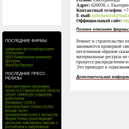
Адрес:
620050, г. Екатерин
Контактный телефон:
+7
E-mail:
jurkobanorat@mail.
Оффициальный сайт:
htt
Полное описание фирмы
ПОСЛЕДНИЕ ФИРМЫ
Ремонт и строительство о
занимаются проверкой см
Цифровая фотолаборатория
негативным образом сказа
«Печатник»
материальные ресурсы не 
ООО Инженерная компания
Делтринг
процессе распределения 
УралПроЭксперт
Это приводит к серьезным
ПОСЛЕДНИЕ ПРЕСС-
Дополнительная информ
РЕЛИЗЫ
Корпоративная программа
Арнеста в Свердловской области
усилит семейную поддержку
работников
Финмаркет-2026 в
Екатеринбурге собрал более
восьми тысяч
предпринимателей и экспертов
Форум Тонкие грани выведет
уральские ювелирные бренды к
российским и зарубежным