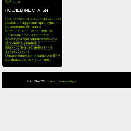
байерам
ПОСЛЕДНИЕ СТАТЬИ
Как проявляется одновременное
развитие коррозии арматуры и
расслоения бетона в
железобетонных элементах
Локальные зоны коррозии
арматуры при одновременном
карбонизационном и
влажностном воздействии в
железобетоне
Ограничение минимального BPM
как фактор структуры трека
© 2013-
2026
Бизнес Екатеринбург