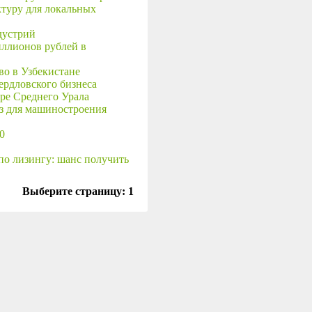
туру для локальных
дустрий
иллионов рублей в
во в Узбекистане
ердловского бизнеса
ре Среднего Урала
з для машиностроения
0
по лизингу: шанс получить
Выберите страницу:
1