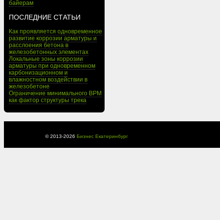
байерам
ПОСЛЕДНИЕ СТАТЬИ
Как проявляется одновременное
развитие коррозии арматуры и
расслоения бетона в
железобетонных элементах
Локальные зоны коррозии
арматуры при одновременном
карбонизационном и
влажностном воздействии в
железобетоне
Ограничение минимального BPM
как фактор структуры трека
© 2013-
2026
Бизнес Екатеринбург