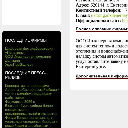
Адрес:
620144, г. Екатерин
Контактный телефон:
+7
E-mail:
deltring.inzhenern
Оффициальный сайт:
htt
Полное описание фирмы
ПОСЛЕДНИЕ ФИРМЫ
ООО Инженерная компания
для систем тепло- и водо
Цифровая фотолаборатория
отопления и водоснабжени
«Печатник»
наладку систем автоматиз
ООО Инженерная компания
Делтринг
услуг оставляйте заявку 
УралПроЭксперт
Екатеринбурге.
ПОСЛЕДНИЕ ПРЕСС-
Дополнительная информ
РЕЛИЗЫ
Корпоративная программа
Арнеста в Свердловской области
усилит семейную поддержку
работников
Финмаркет-2026 в
Екатеринбурге собрал более
восьми тысяч
предпринимателей и экспертов
Форум Тонкие грани выведет
уральские ювелирные бренды к
российским и зарубежным