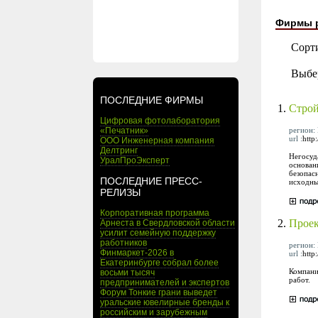
Фирмы 
Сорт
Выбе
ПОСЛЕДНИЕ ФИРМЫ
1.
Строй
Цифровая фотолаборатория
регион: 
«Печатник»
url :
http:
ООО Инженерная компания
Делтринг
Негосуд
УралПроЭксперт
основан
безопас
ПОСЛЕДНИЕ ПРЕСС-
исходны
РЕЛИЗЫ
Корпоративная программа
2.
Проек
Арнеста в Свердловской области
усилит семейную поддержку
работников
регион: 
Финмаркет-2026 в
url :
http
Екатеринбурге собрал более
Компани
восьми тысяч
работ.
предпринимателей и экспертов
Форум Тонкие грани выведет
уральские ювелирные бренды к
российским и зарубежным