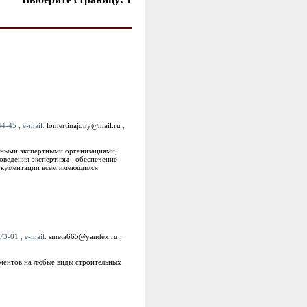
4-45 , e-mail:
lomertinajony@mail.ru
,
нными экспертными организациями,
оведения экспертизы - обеспечение
документации всем имеющимся
73-01 , e-mail:
smeta665@yandex.ru
,
ментов на любые виды строительных