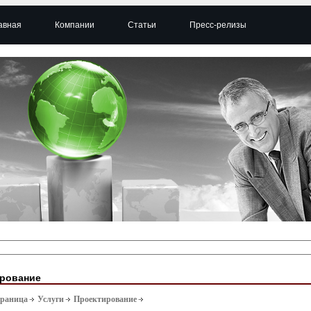
авная
Компании
Статьи
Пресс-релизы
рование
траница
Услуги
Проектирование