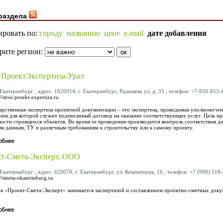
раздела
ировать по:
городу
названию
цене
e-mail
дате добавления
рите регион:
ПроектЭкспертиза-Урал
Екатеринбург , адрес: 1620014, г. Екатеринбург, Радищева ул, д. 33 , телефон: +7-950-853-4
//stroi-proekt-expertiza.ru
арственная экспертиза проектной документации – это экспертиза, проводимая уполномоче
ием для которой служит подписанный договор на оказание соответствующих услуг. Цель пр
ности строящихся объектов. Во время ее проведения производится контроль соответствия 
м данным, ТУ и различным требованиям к строительству или к самому проекту.
т-Смета-Эксперт, ООО
Екатеринбург , адрес: 620078, г. Екатеринбург, ул. Коминтерна, 16 , телефон: +7 (908) 518-
://smeta-ekaterinburg.ru
я «Проект-Смета-Эксперт» занимается экспертизой и составлением проектно-сметных доку