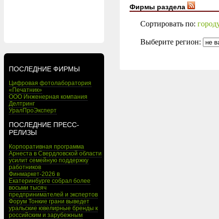
Фирмы раздела
Сортировать по:
город
Выберите регион:
ПОСЛЕДНИЕ ФИРМЫ
Цифровая фотолаборатория
«Печатник»
ООО Инженерная компания
Делтринг
УралПроЭксперт
ПОСЛЕДНИЕ ПРЕСС-
РЕЛИЗЫ
Корпоративная программа
Арнеста в Свердловской области
усилит семейную поддержку
работников
Финмаркет-2026 в
Екатеринбурге собрал более
восьми тысяч
предпринимателей и экспертов
Форум Тонкие грани выведет
уральские ювелирные бренды к
российским и зарубежным