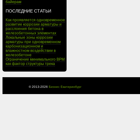
байерам
ПОСЛЕДНИЕ СТАТЬИ
Как проявляется одновременное
развитие коррозии арматуры и
расслоения бетона в
железобетонных элементах
Локальные зоны коррозии
арматуры при одновременном
карбонизационном и
влажностном воздействии в
железобетоне
Ограничение минимального BPM
как фактор структуры трека
© 2013-
2026
Бизнес Екатеринбург