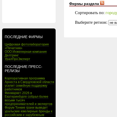
Фирмы раздела
Сортировать по:
город
Выберите регион:
ПОСЛЕДНИЕ ФИРМЫ
Цифровая фотолаборатория
«Печатник»
ООО Инженерная компания
Делтринг
УралПроЭксперт
ПОСЛЕДНИЕ ПРЕСС-
РЕЛИЗЫ
Корпоративная программа
Арнеста в Свердловской области
усилит семейную поддержку
работников
Финмаркет-2026 в
Екатеринбурге собрал более
восьми тысяч
предпринимателей и экспертов
Форум Тонкие грани выведет
уральские ювелирные бренды к
российским и зарубежным