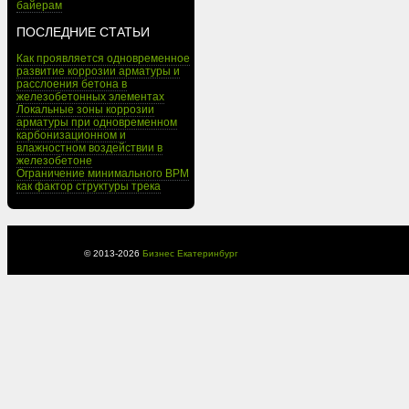
байерам
ПОСЛЕДНИЕ СТАТЬИ
Как проявляется одновременное
развитие коррозии арматуры и
расслоения бетона в
железобетонных элементах
Локальные зоны коррозии
арматуры при одновременном
карбонизационном и
влажностном воздействии в
железобетоне
Ограничение минимального BPM
как фактор структуры трека
© 2013-
2026
Бизнес Екатеринбург