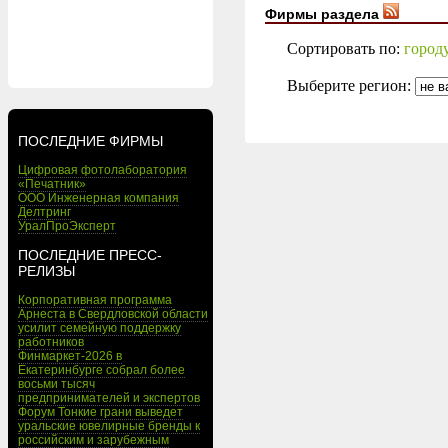
Фирмы раздела
Сортировать по:
город
Выберите регион:
ПОСЛЕДНИЕ ФИРМЫ
Цифровая фотолаборатория
«Печатник»
ООО Инженерная компания
Делтринг
УралПроЭксперт
ПОСЛЕДНИЕ ПРЕСС-
РЕЛИЗЫ
Корпоративная программа
Арнеста в Свердловской области
усилит семейную поддержку
работников
Финмаркет-2026 в
Екатеринбурге собрал более
восьми тысяч
предпринимателей и экспертов
Форум Тонкие грани выведет
уральские ювелирные бренды к
российским и зарубежным