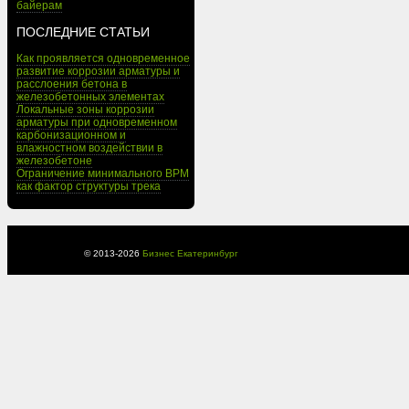
байерам
ПОСЛЕДНИЕ СТАТЬИ
Как проявляется одновременное
развитие коррозии арматуры и
расслоения бетона в
железобетонных элементах
Локальные зоны коррозии
арматуры при одновременном
карбонизационном и
влажностном воздействии в
железобетоне
Ограничение минимального BPM
как фактор структуры трека
© 2013-
2026
Бизнес Екатеринбург