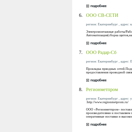
6.
ООО СВ-СЕТИ
регион: Екатеринбург , адрес: 
Электромонтажные работы/Рабо
Автоматизация(сборка щитов,на
7.
ООО Радар-Сб
регион: Екатеринбург , адрес: 
Прокладка прводных сетей.Подк
предоставления проводной связ
8.
Регионметпром
регион: Екатеринбург , адрес: у
:
http://www.regionmetprom.ru/
ООО «Регионметпром» поставля
производителями и поставляем 
оперативные поставки и высоко