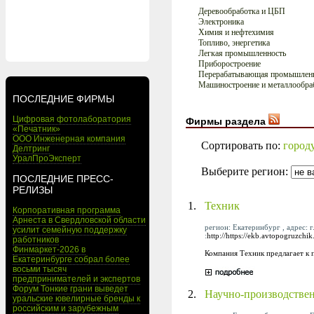
Деревообработка и ЦБП
Электроника
Химия и нефтехимия
Топливо, энергетика
Легкая промышленность
Приборостроение
Перерабатывающая промышлен
Машиностроение и металлообра
ПОСЛЕДНИЕ ФИРМЫ
Цифровая фотолаборатория
Фирмы раздела
«Печатник»
ООО Инженерная компания
Сортировать по:
город
Делтринг
УралПроЭксперт
Выберите регион:
ПОСЛЕДНИЕ ПРЕСС-
РЕЛИЗЫ
1.
Техник
Корпоративная программа
Арнеста в Свердловской области
регион: Екатеринбург , адрес: г
усилит семейную поддержку
:
http://https://ekb.avtopogruzchik
работников
Финмаркет-2026 в
Компания Техник предлагает к 
Екатеринбурге собрал более
восьми тысяч
предпринимателей и экспертов
Форум Тонкие грани выведет
2.
Научно-производстве
уральские ювелирные бренды к
российским и зарубежным