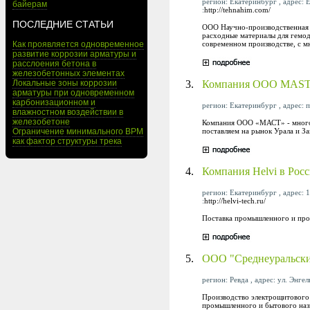
регион: Екатеринбург , адрес: 
байерам
:
http://tehnahim.com/
ПОСЛЕДНИЕ СТАТЬИ
ООО Научно-производственная ф
расходные материалы для гемод
современном производстве, с м
Как проявляется одновременное
развитие коррозии арматуры и
расслоения бетона в
железобетонных элементах
3.
Компания ООО MAS
Локальные зоны коррозии
арматуры при одновременном
карбонизационном и
регион: Екатеринбург , адрес: 
влажностном воздействии в
железобетоне
Компания ООО «МАСТ» - многоп
поставляем на рынок Урала и З
Ограничение минимального BPM
как фактор структуры трека
4.
Компания Helvi в Рос
регион: Екатеринбург , адрес: 10
:
http://helvi-tech.ru/
Поставка промышленного и проф
5.
ООО "Среднеуральски
регион: Ревда , адрес: ул. Энгел
Производство электрощитового
промышленного и бытового наз