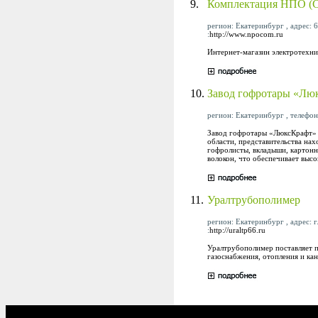
9.
Комплектация НПО (
регион: Екатеринбург , адрес: 
:
http://www.npocom.ru
Интернет-магазин электротехн
10.
Завод гофротары «Лю
регион: Екатеринбург , телефон:
Завод гофротары «ЛюксКрафт» з
области, представительства на
гофролисты, вкладыши, картонн
волокон, что обеспечивает выс
11.
Уралтрубополимер
регион: Екатеринбург , адрес: г.
:
http://uraltp66.ru
Уралтрубополимер поставляет 
газоснабжения, отопления и кан