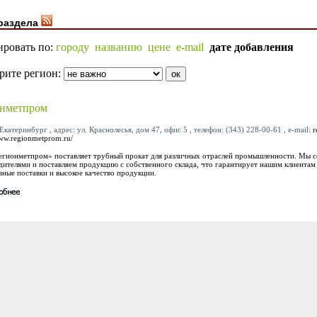
раздела
ировать по:
городу
названию
цене
e-mail
дате добавления
рите регион:
онметпром
Екатеринбург , адрес: ул. Краснолесья, дом 47, офис 5 , телефон: (343) 228-00-61 , e-mail:
r
www.regionmetprom.ru/
гионметпром» поставляет трубный прокат для различных отраслей промышленности. Мы 
дителями и поставляем продукцию с собственного склада, что гарантирует нашим клиентам
вные поставки и высокое качество продукции.