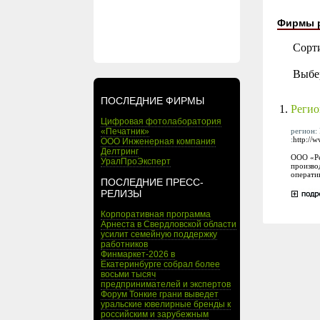
Фирмы 
Сорт
Выбе
ПОСЛЕДНИЕ ФИРМЫ
1.
Реги
Цифровая фотолаборатория
регион: 
«Печатник»
:
http://
ООО Инженерная компания
Делтринг
ООО «Ре
УралПроЭксперт
произво
операти
ПОСЛЕДНИЕ ПРЕСС-
РЕЛИЗЫ
Корпоративная программа
Арнеста в Свердловской области
усилит семейную поддержку
работников
Финмаркет-2026 в
Екатеринбурге собрал более
восьми тысяч
предпринимателей и экспертов
Форум Тонкие грани выведет
уральские ювелирные бренды к
российским и зарубежным