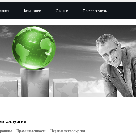
авная
Компании
Статьи
Пресс-релизы
металлургия
траница
Промышленность
Черная металлургия